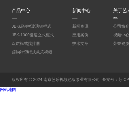
产品中心
新闻中心
关于芭
版
JBK碳钢衬玻璃钢框式
新闻资讯
公司简
芭乐视频APP黄
JBK-1000慢速立式框式
应用案例
视频中
芭乐视频APP黄
双层框式搅拌器
技术文章
荣誉资
碳钢衬塑框式芭乐视频
APP黄
版权所有 © 2024 南京芭乐视频色版泵业有限公司
备案号：苏IC
网站地图