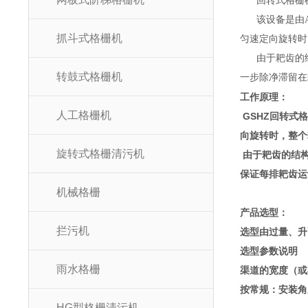
回转式格栅机主要由
该设备是由ABS
抓斗式格栅机
匀速定向旋转时
由于耙齿的结构形状
转鼓式格栅机
一步除净滞留在耙齿
工作原理：
人工格栅机
GSHZ回转式格
向旋转时，整
旋转式格栅清污机
由于耙齿的结构形
保证每排耙齿运动
机械格栅
产品选型：
拦污机
选型由过量、
选型参数说明
雨水格栅
渠道的宽度（或者设
按常规：安
HG型格栅清污机