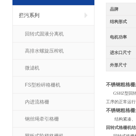
品牌
拦污系列
结构形式
回转式固液分离机
电机功率
高排水螺旋压榨机
进水口尺寸
外形尺寸
微滤机
不锈钢粗格栅
FS型粉碎格栅机
GSHZ型回转式格
内进流格栅
工序的正常运行；也
不锈钢粗格栅
钢丝绳牵引格栅
结构紧凑、电气
回转式格栅机结构
网板式阶梯格栅机