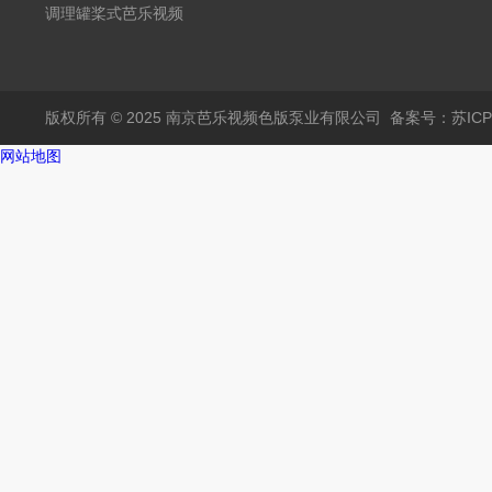
调理罐桨式芭乐视频
APP黄
版权所有 © 2025 南京芭乐视频色版泵业有限公司
备案号：苏IC
网站地图