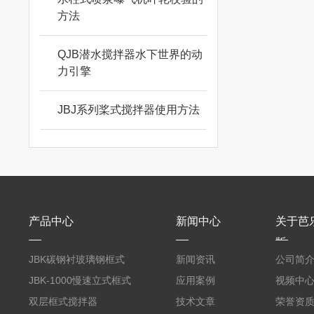
方法
QJB潜水搅拌器水下世界的动
力引擎
JBJ系列桨式搅拌器使用方法
产品中心
新闻中心
关于芭
版
JBK碳钢衬玻璃钢框式
新闻资讯
公司简
芭乐视频APP黄
JBK-1000慢速立式框式
应用案例
视频中
芭乐视频APP黄
双层框式搅拌器
技术文章
荣誉资