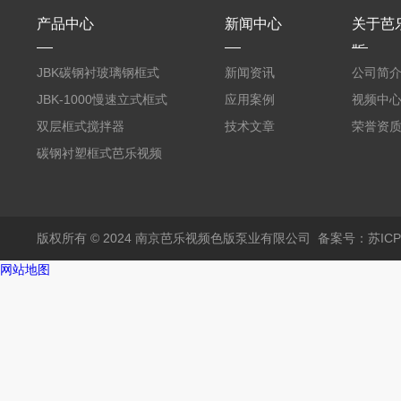
产品中心
新闻中心
关于芭
版
JBK碳钢衬玻璃钢框式
新闻资讯
公司简
芭乐视频APP黄
JBK-1000慢速立式框式
应用案例
视频中
芭乐视频APP黄
双层框式搅拌器
技术文章
荣誉资
碳钢衬塑框式芭乐视频
APP黄
版权所有 © 2024 南京芭乐视频色版泵业有限公司
备案号：苏I
网站地图