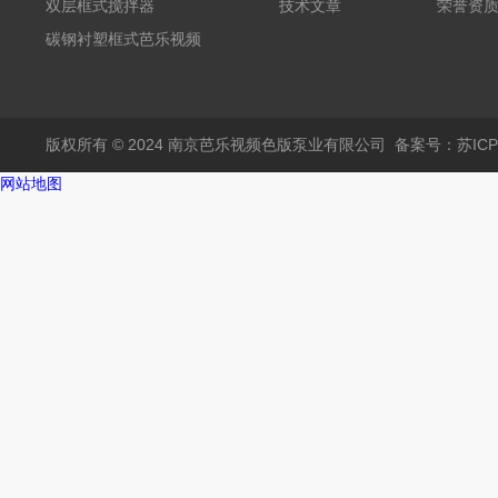
芭乐视频APP黄
双层框式搅拌器
技术文章
荣誉资
碳钢衬塑框式芭乐视频
APP黄
版权所有 © 2024 南京芭乐视频色版泵业有限公司
备案号：苏I
网站地图