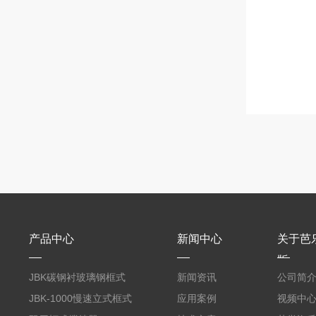
产品中心
新闻中心
关于芭
版
JBK碳钢衬玻璃钢框式
新闻资讯
公司简
芭乐视频APP黄
JBK-1000慢速立式框式
应用案例
视频中