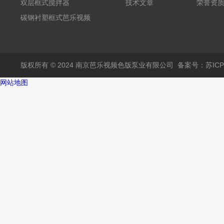
芭乐视频APP黄
双层框式搅拌器
技术文章
荣誉资
碳钢衬塑框式芭乐视频
APP黄
版权所有 © 2024 南京芭乐视频色版泵业有限公司
备案号：苏IC
网站地图