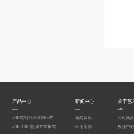
产品中心
新闻中心
关于芭
版
JBK碳钢衬玻璃钢框式
新闻资讯
公司简
芭乐视频APP黄
JBK-1000慢速立式框式
应用案例
视频中