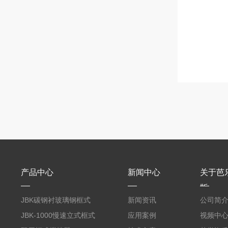
产品中心
新闻中心
关于芭
版
JBK碳钢衬玻璃钢框式
新闻资讯
公司简
芭乐视频APP黄
JBK-1000慢速立式框式
应用案例
视频中