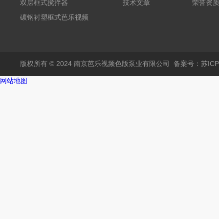
芭乐视频APP黄
双层框式搅拌器
技术文章
荣誉资
碳钢衬塑框式芭乐视频
APP黄
版权所有 © 2024 南京芭乐视频色版泵业有限公司
备案号：苏I
网站地图