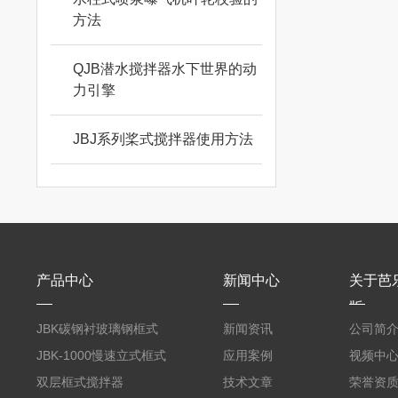
方法
QJB潜水搅拌器水下世界的动
力引擎
JBJ系列桨式搅拌器使用方法
产品中心
新闻中心
关于芭
版
JBK碳钢衬玻璃钢框式
新闻资讯
公司简
芭乐视频APP黄
JBK-1000慢速立式框式
应用案例
视频中
芭乐视频APP黄
双层框式搅拌器
技术文章
荣誉资