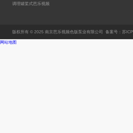
调理罐桨式芭乐视频
APP黄
版权所有 © 2025 南京芭乐视频色版泵业有限公司
备案号：苏IC
网站地图