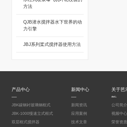
方法
QJB潜水搅拌器水下世界的动
力引擎
JBJ系列桨式搅拌器使用方法
产品中心
新闻中心
关于芭
版
JBK碳钢衬玻璃钢框式
新闻资讯
公司简
芭乐视频APP黄
JBK-1000慢速立式框式
应用案例
视频中
芭乐视频APP黄
双层框式搅拌器
技术文章
荣誉资