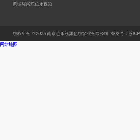
调理罐桨式芭乐视频
APP黄
版权所有 © 2025 南京芭乐视频色版泵业有限公司
备案号：苏IC
网站地图