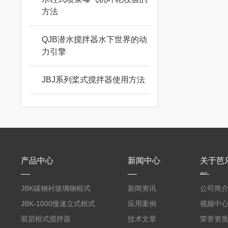
方法
QJB潜水搅拌器水下世界的动
力引擎
JBJ系列桨式搅拌器使用方法
产品中心
新闻中心
关于芭
版
JBK碳钢衬玻璃钢框式
新闻资讯
公司简
芭乐视频APP黄
JBK-1000慢速立式框式
应用案例
视频中
芭乐视频APP黄
双层框式搅拌器
技术文章
荣誉资