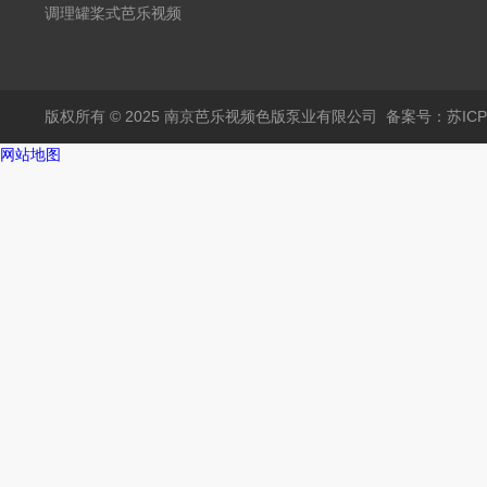
调理罐桨式芭乐视频
APP黄
版权所有 © 2025 南京芭乐视频色版泵业有限公司
备案号：苏ICP
网站地图