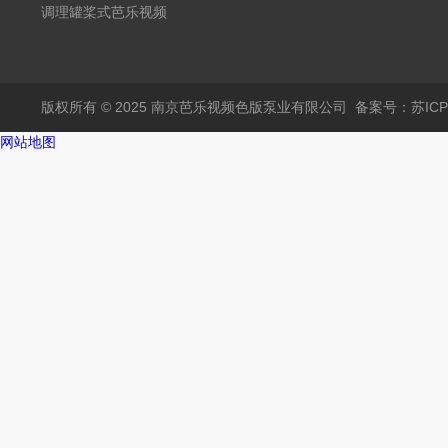
调理罐桨式芭乐视频
APP黄
版权所有 © 2025 南京芭乐视频色版泵业有限公司
备案号：苏ICP
网站地图