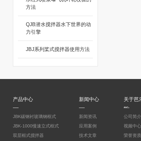
方法
QJB潜水搅拌器水下世界的动
力引擎
JBJ系列桨式搅拌器使用方法
产品中心
新闻中心
关于芭
版
JBK碳钢衬玻璃钢框式
新闻资讯
公司简
芭乐视频APP黄
JBK-1000慢速立式框式
应用案例
视频中
芭乐视频APP黄
双层框式搅拌器
技术文章
荣誉资